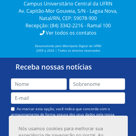
Campus Universitário Central da UFRN
Av. Capitão-Mor Gouveia, S/N - Lagoa Nova,
Natal/RN, CEP: 59078-900
Recepção: (84) 3342-2216 - Ramal 100
Ver todos os contatos
Desenvolvido pelo Metrópole Digital da UFRN
2009 a 2026 | Todos os direitos reservados
Receba nossas notícias
Ao marcar esta opção, você indica que concorda com o
armazenamento de forma segura dos seus dados pela nossa
Assessoria de Comunicação. Você poderá solicitar a exclusão dos
dados ou cancelar o recebimento das mensagens quando quiser.
Nós usamos cookies para melhorar sua
experiência de navegação no portal. Ao