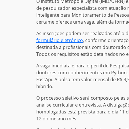
O Instituto Metrópole Digital (IMD/UFRN) e
de pesquisador especialista com atuação n
Inteligente para Monitoramento de Pessoas 
certame oferece uma vaga, além da formaç
As inscrições podem ser realizadas até o 
formulário eletrônico
, conforme orientaç
destinada a profissionais com doutorado 
Todos os requisitos estão detalhados no ed
A vaga imediata é para o perfil de Pesquisa
doutores com conhecimentos em Python, P
FastApi. A bolsa tem valor mensal de R$ 3
híbrido.
O processo seletivo será composto pelas 
análise curricular e entrevista. A divulga
homologadas está prevista para o dia 11 d
12 do mesmo mês.