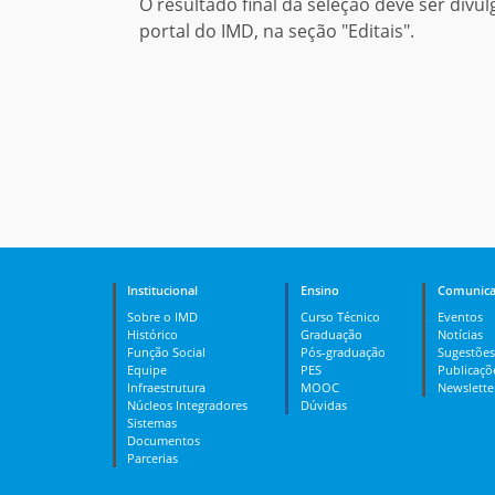
O resultado final da seleção deve ser divu
portal do IMD, na seção "Editais".
Institucional
Ensino
Comunica
Sobre o IMD
Curso Técnico
Eventos
Histórico
Graduação
Notícias
Função Social
Pós-graduação
Sugestões
Equipe
PES
Publicaçõ
Infraestrutura
MOOC
Newslette
Núcleos Integradores
Dúvidas
Sistemas
Documentos
Parcerias