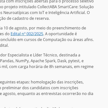
stá com inscrições abertas para o processo seletivo
o projeto intitulado CollectABA SmartCare: Solução
Neuroatípicas com IoT e Inteligência Artificial. O
ão de cadastro de reserva.
dia 10 de agosto, por meio do preenchimento de
ões do
Edital nº 002/2025
. A oportunidade é
concluído em cursos de Computação ou áreas afins.
ital.
dor Especialista e Líder Técnico, destinada a
andas, NumPy, Apache Spark, Dask, pytest, e
,5 mil, com carga horária de 8h semanais, em regime
seguintes etapas: homologação das inscrições,
ção preliminar dos candidatos com inscrições
e agosto, enquanto as entrevistas ocorrerão no dia