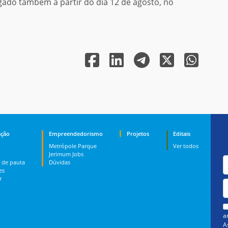
lgado também a partir do dia 12 de agosto, no
ção
Empreendedorismo
Projetos
Editais
Metrópole Parque
Ver todos
Jerimum Jobs
 de pauta
Dúvidas
es
r
a
A