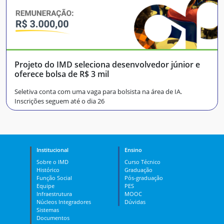
Projeto do IMD seleciona desenvolvedor júnior e
oferece bolsa de R$ 3 mil
Seletiva conta com uma vaga para bolsista na área de IA.
Inscrições seguem até o dia 26
Institucional
Ensino
Sobre o IMD
Curso Técnico
Histórico
Graduação
Função Social
Pós-graduação
Equipe
PES
Infraestrutura
MOOC
Núcleos Integradores
Dúvidas
Sistemas
Documentos