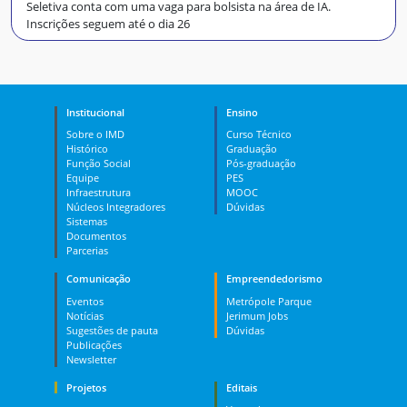
Seletiva conta com uma vaga para bolsista na área de IA.
Inscrições seguem até o dia 26
Institucional
Ensino
Sobre o IMD
Curso Técnico
Histórico
Graduação
Função Social
Pós-graduação
Equipe
PES
Infraestrutura
MOOC
Núcleos Integradores
Dúvidas
Sistemas
Documentos
Parcerias
Comunicação
Empreendedorismo
Eventos
Metrópole Parque
Notícias
Jerimum Jobs
Sugestões de pauta
Dúvidas
Publicações
Newsletter
Projetos
Editais