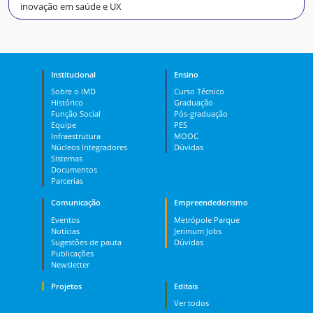
inovação em saúde e UX
Institucional
Ensino
Sobre o IMD
Curso Técnico
Histórico
Graduação
Função Social
Pós-graduação
Equipe
PES
Infraestrutura
MOOC
Núcleos Integradores
Dúvidas
Sistemas
Documentos
Parcerias
Comunicação
Empreendedorismo
Eventos
Metrópole Parque
Notícias
Jerimum Jobs
Sugestões de pauta
Dúvidas
Publicações
Newsletter
Projetos
Editais
Ver todos