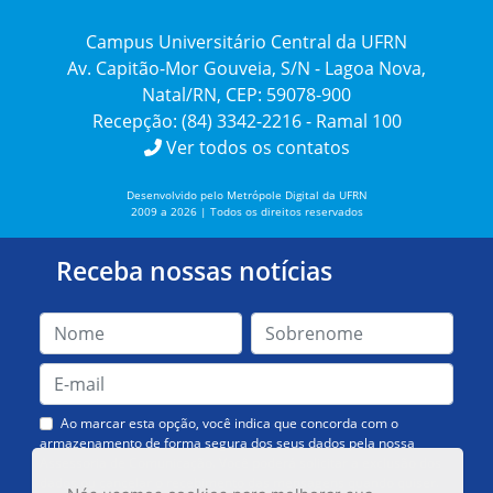
Campus Universitário Central da UFRN
Av. Capitão-Mor Gouveia, S/N - Lagoa Nova,
Natal/RN, CEP: 59078-900
Recepção: (84) 3342-2216 - Ramal 100
Ver todos os contatos
Desenvolvido pelo Metrópole Digital da UFRN
2009 a 2026 | Todos os direitos reservados
Receba nossas notícias
Ao marcar esta opção, você indica que concorda com o
armazenamento de forma segura dos seus dados pela nossa
Assessoria de Comunicação. Você poderá solicitar a exclusão dos
dados ou cancelar o recebimento das mensagens quando quiser.