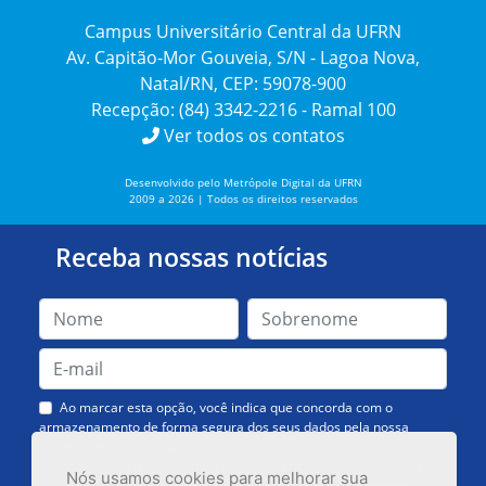
Campus Universitário Central da UFRN
Av. Capitão-Mor Gouveia, S/N - Lagoa Nova,
Natal/RN, CEP: 59078-900
Recepção: (84) 3342-2216 - Ramal 100
Ver todos os contatos
Desenvolvido pelo Metrópole Digital da UFRN
2009 a 2026 | Todos os direitos reservados
Receba nossas notícias
Ao marcar esta opção, você indica que concorda com o
armazenamento de forma segura dos seus dados pela nossa
Assessoria de Comunicação. Você poderá solicitar a exclusão dos
dados ou cancelar o recebimento das mensagens quando quiser.
Nós usamos cookies para melhorar sua