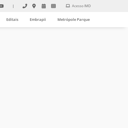
|
Acesso IMD
Editais
Embrapii
Metrópole Parque