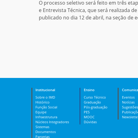
O processo seletivo será feito em três eta
e Entrevista
Técnica, que será realizada d
publicado no dia 12 de abril, na seção de e
Institucional
Ensino
Comunica
Sobre o IMD
Curso Técnico
Eventos
Histórico
Graduação
Notícias
Função Social
Pós-graduação
Sugestões
Equipe
PES
Publicaçõ
Infraestrutura
MOOC
Newslette
Núcleos Integradores
Dúvidas
Sistemas
Documentos
Parcerias