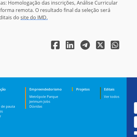
pas: Homologação das inscrições, Análise Curricular
e forma remota
.
O
resultado final da seleção será
ditais do
site do IMD.
ção
Empreendedorismo
Projetos
Editais
Metrópole Parque
Ver todos
Jerimum Jobs
 de pauta
Dúvidas
es
r