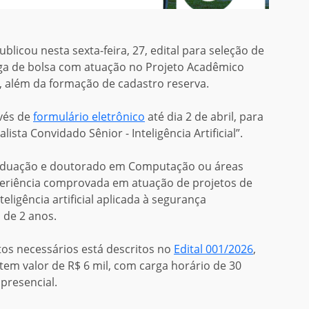
publicou
nesta sexta-feira, 27,
edital para
seleção de
ga
de bolsa com
atua
ção
no
P
rojeto
A
cadêmico
,
além da formação de
cadastro reserva.
vés d
e
formulário eletrônico
até dia 2 de abril,
para
ista Convidado Sênior - Inteligência Artificial”.
aduação e doutorado em Computação ou áreas
xperiência comprovada em atuação de projetos de
ligência artificial aplicada à segurança
 de 2 anos.
os necessários está descritos no
Edital 001/2026
,
 tem valor de R$ 6 mil, com carga horário de 30
presencial.