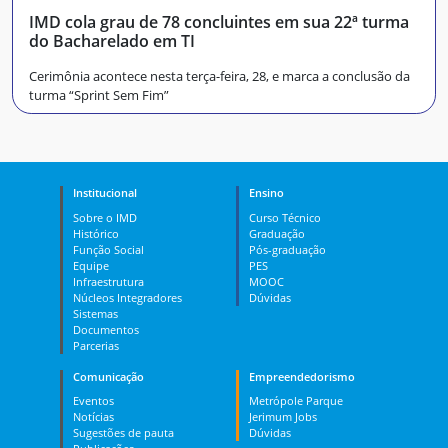
IMD cola grau de 78 concluintes em sua 22ª turma
do Bacharelado em TI
Cerimônia acontece nesta terça-feira, 28, e marca a conclusão da
turma “Sprint Sem Fim”
Institucional
Ensino
Sobre o IMD
Curso Técnico
Histórico
Graduação
Função Social
Pós-graduação
Equipe
PES
Infraestrutura
MOOC
Núcleos Integradores
Dúvidas
Sistemas
Documentos
Parcerias
Comunicação
Empreendedorismo
Eventos
Metrópole Parque
Notícias
Jerimum Jobs
Sugestões de pauta
Dúvidas