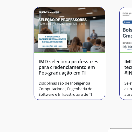
IMD seleciona professores
IMD
para credenciamento em
tec
Pós-graduação em TI
#I
Disciplinas são de Inteligência
Sele
Computacional, Engenharia de
alun
Software e Infraestrutura de TI
até 