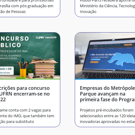
tunidade é para profissionais
Hubbi Parts receberá aporte d
rasília com pós-graduação em
Ministério da Ciência, Tecnolog
tão de Pessoas
Inovação
crições para concurso
Empresas do Metrópole
 UFRN encerram-se no
Parque avançam na
 22
primeira fase do Progr
Centelha
ame conta com 2 vagas para
Projetos pré-incubados foram
ente do IMD, que também tem
selecionados entre as 120 idei
ção para substituto
inovadoras aprovadas no esta