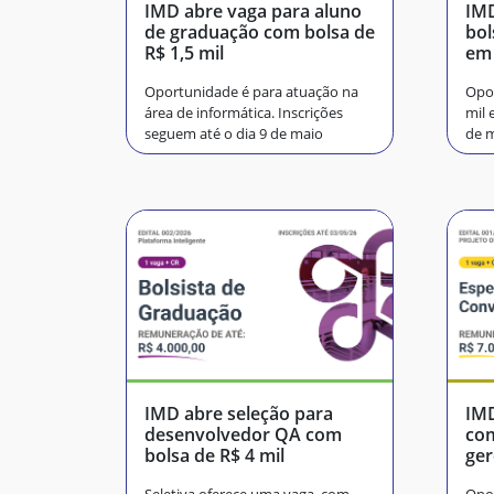
IMD abre vaga para aluno
IMD
de graduação com bolsa de
bol
R$ 1,5 mil
em 
gen
Oportunidade é para atuação na
Opor
área de informática. Inscrições
mil 
seguem até o dia 9 de maio
de 
IMD abre seleção para
IMD
desenvolvedor QA com
co
bolsa de R$ 4 mil
ger