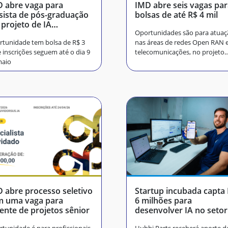
 abre vaga para
IMD abre seis vagas pa
sista de pós-graduação
bolsas de até R$ 4 mil
projeto de IA
Oportunidades são para atuaç
erativa
tunidade tem bolsa de R$ 3
nas áreas de redes Open RAN 
e inscrições seguem até o dia 9
telecomunicações, no projeto
maio
INOVA-RAN
 abre processo seletivo
Startup incubada capta R$
m uma vaga para
6 milhões para
ente de projetos sênior
desenvolver IA no setor
automotivo