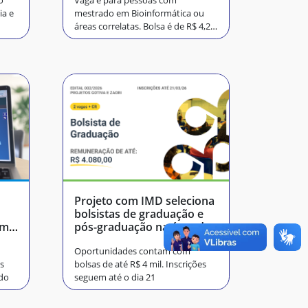
o
Vaga é para pessoas com
ia e
mestrado em Bioinformática ou
áreas correlatas. Bolsa é de R$ 4,2
mil
Projeto com IMD seleciona
bolsistas de graduação e
ama
pós-graduação na área de
IA
Oportunidades contam com
as
bolsas de até R$ 4 mil. Inscrições
do
seguem até o dia 21