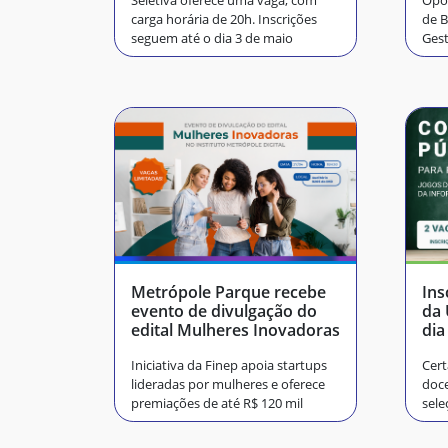
Seletiva oferece uma vaga, com
Opor
carga horária de 20h. Inscrições
de B
seguem até o dia 3 de maio
Ges
Metrópole Parque recebe
Ins
evento de divulgação do
da
edital Mulheres Inovadoras
dia
Iniciativa da Finep apoia startups
Cert
lideradas por mulheres e oferece
doc
premiações de até R$ 120 mil
sele