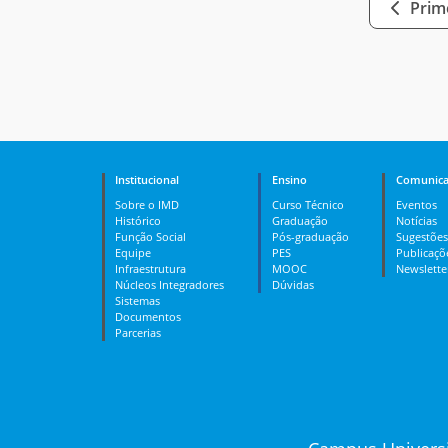
Prime
Institucional
Ensino
Comunica
Sobre o IMD
Curso Técnico
Eventos
Histórico
Graduação
Notícias
Função Social
Pós-graduação
Sugestões
Equipe
PES
Publicaçõ
Infraestrutura
MOOC
Newslette
Núcleos Integradores
Dúvidas
Sistemas
Documentos
Parcerias