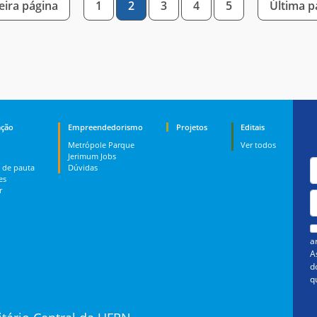
ira página
1
2
3
4
5
Última 
ção
Empreendedorismo
Projetos
Editais
Metrópole Parque
Ver todos
Jerimum Jobs
 de pauta
Dúvidas
es
r
a
A
d
q