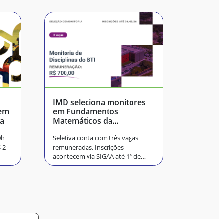
IMD seleciona monitores
 em
em Fundamentos
ra
Matemáticos da
Computação I e II
0h
Seletiva conta com três vagas
 2
remuneradas. Inscrições
acontecem via SIGAA até 1º de
março