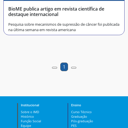
BioME publica artigo em revista científica de
destaque internacional
Pesquisa sobre mecanismos de supressão de câncer foi publicada
na última semana em revista americana
1
Institucional
Ensino
Sobre o IMD
Curso Técnico
Histórico
Graduação
Função Social
Pós-graduação
Equipe
PES