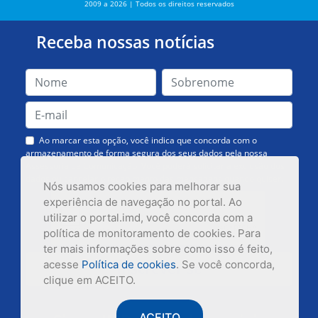
2009 a 2026 | Todos os direitos reservados
Receba nossas notícias
Ao marcar esta opção, você indica que concorda com o
armazenamento de forma segura dos seus dados pela nossa
Assessoria de Comunicação. Você poderá solicitar a exclusão dos
dados ou cancelar o recebimento das mensagens quando quiser.
Nós usamos cookies para melhorar sua
experiência de navegação no portal. Ao
utilizar o portal.imd, você concorda com a
política de monitoramento de cookies. Para
ter mais informações sobre como isso é feito,
acesse
Política de cookies
. Se você concorda,
Inscrever-se
clique em ACEITO.
ACEITO