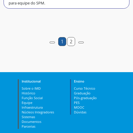
para equipe do SPM.
1
2
Institucional
Ensino
Sobre o IMD
Curso Técnico
Histórico
Graduação
Função Social
Pós-graduação
Equipe
PES
Infraestrutura
MOOC
Núcleos Integradores
Dúvidas
Sistemas
Documentos
Parcerias