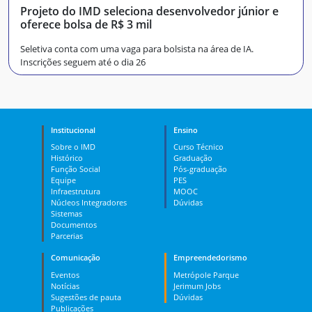
Projeto do IMD seleciona desenvolvedor júnior e
oferece bolsa de R$ 3 mil
Seletiva conta com uma vaga para bolsista na área de IA.
Inscrições seguem até o dia 26
Institucional
Ensino
Sobre o IMD
Curso Técnico
Histórico
Graduação
Função Social
Pós-graduação
Equipe
PES
Infraestrutura
MOOC
Núcleos Integradores
Dúvidas
Sistemas
Documentos
Parcerias
Comunicação
Empreendedorismo
Eventos
Metrópole Parque
Notícias
Jerimum Jobs
Sugestões de pauta
Dúvidas
Publicações