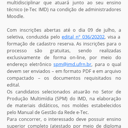
multidisciplinar que atuará junto ao seu ensino
técnico (e-Tec IMD) na condição de administradores
Moodle.
Com inscrições abertas até o dia 09 de julho, a
seletiva, conduzida pelo
edital nº 036/20202
, visa a
formação de cadastro reserva. As inscrições para o
processo são gratuitas, sendo realizadas
exclusivamente de forma on-line, por meio do
endereço eletrônico
spm@imd.ufrn.br
, para o qual
devem ser enviados – em formato PDF e em arquivo
compactado – os documentos requisitados no
edital.
O
s
candidato
s
selecionado
s
atuar
ão
no Setor de
Produção Multimídia (SPM) do IMD, na elaboração
de materiais didáticos, nos moldes estabelecidos
pelo Manual de Gestão da Rede e-Tec.
Para concorrer, o interessado deve possuir ensino
superior completo (
atestado
por meio de diploma