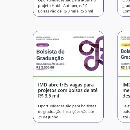
Oportunidades são para atuar no
Opor
projeto Hubbi Autopeças 2.0.
grad
Bolsas vão de R$ 3 mil a R$ 6 mil
Comp
de j
IMD abre três vagas para
IMD
projetos com bolsas de até
me
R$ 3,5 mil
de
e F
Oportunidades são para bolsistas
Sele
de graduação. Inscrições vão até
bols
21 de junho
até 