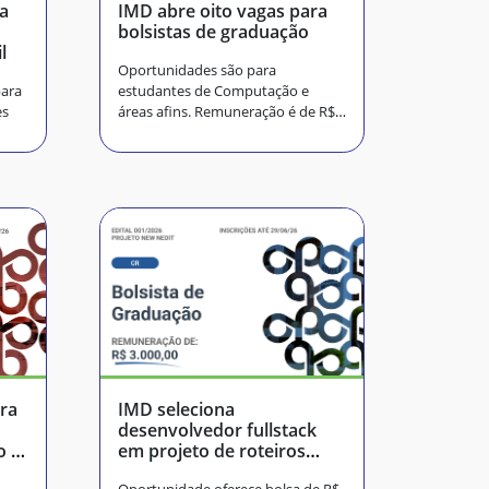
na
IMD abre oito vagas para
bolsistas de graduação
l
Oportunidades são para
para
estudantes de Computação e
es
áreas afins. Remuneração é de R$
2,5 mil
ra
IMD seleciona
desenvolvedor fullstack
o e
em projeto de roteiros
para painéis de LED