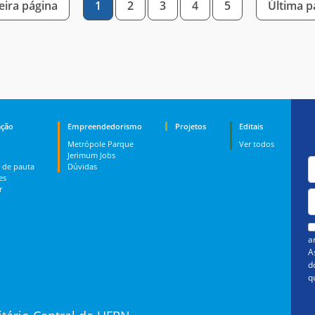
ira página
1
2
3
4
5
Última 
ção
Empreendedorismo
Projetos
Editais
Metrópole Parque
Ver todos
Jerimum Jobs
 de pauta
Dúvidas
es
r
a
A
d
q