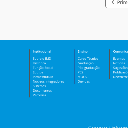
Prime
Institucional
Ensino
Comunica
Sobre o IMD
Curso Técnico
Eventos
Histórico
Graduação
Notícias
Função Social
Pós-graduação
Sugestões
Equipe
PES
Publicaçõ
Infraestrutura
MOOC
Newslette
Núcleos Integradores
Dúvidas
Sistemas
Documentos
Parcerias