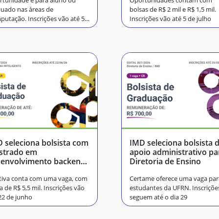
tunidade é para aluno ou
Oportunidades contam com
uado nas áreas de
bolsas de R$ 2 mil e R$ 1,5 mil.
utação. Inscrições vão até 5
Inscrições vão até 5 de julho
ulho
 seleciona bolsista com
IMD seleciona bolsista 
strado em
apoio administrativo pa
senvolvimento backend
Diretoria de Ensino
ullstack
tiva conta com uma vaga, com
Certame oferece uma vaga par
a de R$ 5,5 mil. Inscrições vão
estudantes da UFRN. Inscriçõe
22 de junho
seguem até o dia 29