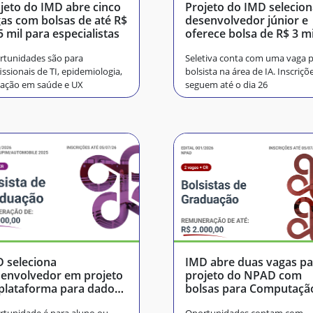
jeto do IMD abre cinco
Projeto do IMD selecio
as com bolsas de até R$
desenvolvedor júnior e
5 mil para especialistas
oferece bolsa de R$ 3 mi
rtunidades são para
Seletiva conta com uma vaga 
issionais de TI, epidemiologia,
bolsista na área de IA. Inscriçõ
vação em saúde e UX
seguem até o dia 26
 seleciona
IMD abre duas vagas pa
envolvedor em projeto
projeto do NPAD com
plataforma para dados
bolsas para Computaçã
tomotivos
Jornalismo