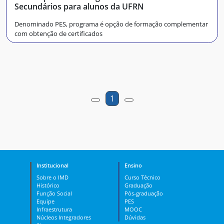
Secundários para alunos da UFRN
Denominado PES, programa é opção de formação complementar
com obtenção de certificados
1
Institucional
Ensino
Sobre o IMD
Curso Técnico
Histórico
Graduação
Função Social
Pós-graduação
Equipe
PES
Infraestrutura
MOOC
Núcleos Integradores
Dúvidas