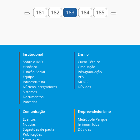
181
182
183
184
185
Institucional
Ensino
Sobre o IMD
Curso Técnico
Histórico
Graduação
Função Social
Pós-graduação
Equipe
PES
Infraestrutura
MOOC
Núcleos Integradores
Dúvidas
Sistemas
Documentos
Parcerias
Comunicação
Empreendedorismo
Eventos
Metrópole Parque
Notícias
Jerimum Jobs
Sugestões de pauta
Dúvidas
Publicações
Newsletter