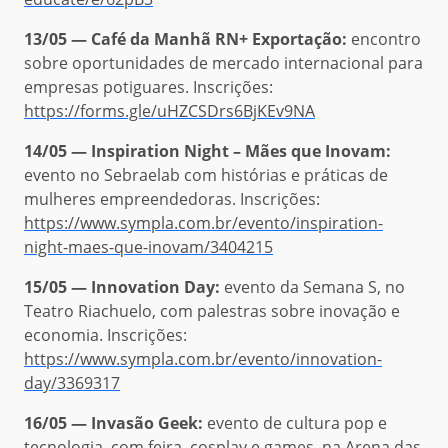
13/05 — Café da Manhã RN+ Exportação:
encontro
sobre oportunidades de mercado internacional para
empresas potiguares. Inscrições:
https://forms.gle/uHZCSDrs6BjKEv9NA
14/05 — Inspiration Night – Mães que Inovam:
evento no Sebraelab com histórias e práticas de
mulheres empreendedoras. Inscrições:
https://www.sympla.com.br/evento/inspiration-
night-maes-que-inovam/3404215
15/05 — Innovation Day:
evento da Semana S, no
Teatro Riachuelo, com palestras sobre inovação e
economia. Inscrições:
https://www.sympla.com.br/evento/innovation-
day/3369317
16/05 — Invasão Geek:
evento de cultura pop e
tecnologia, com feira, cosplay e games, na Arena das