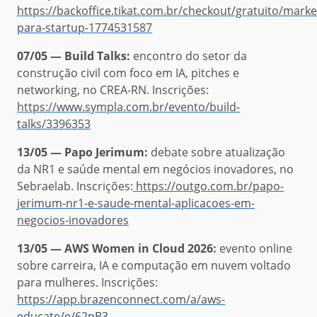
https://backoffice.tikat.com.br/checkout/gratuito/marke
para-startup-1774531587
07/05 — Build Talks:
encontro do setor da
construção civil com foco em IA, pitches e
networking, no CREA-RN. Inscrições:
https://www.sympla.com.br/evento/build-
talks/3396353
13/05 — Papo Jerimum:
debate sobre atualização
da NR1 e saúde mental em negócios inovadores, no
Sebraelab. Inscrições:
https://outgo.com.br/papo-
jerimum-nr1-e-saude-mental-aplicacoes-em-
negocios-inovadores
13/05 — AWS Women in Cloud 2026:
evento online
sobre carreira, IA e computação em nuvem voltado
para mulheres. Inscrições:
https://app.brazenconnect.com/a/aws-
educate/e/62pB3