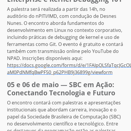
A palestra será realizada a partir das 14h, no
auditório do nPITI/IMD, com condução de Desnes
Nunes. O encontro aborda fundamentos do
desenvolvimento em Linux no contexto corporativo,
incluindo práticas de debugging de kernel e uso de
ferramentas como Git. O evento é gratuito e contará
também com transmissão online pelo YouTube do
NPAD. Inscrições disponíveis aqui:
https://docs.google.com/forms/d/e/1FAIpQLSfaTqcJGcO
aM0PdNMfqBwPF50_p62PHB9j36899g/viewform
05 e 06 de maio — SBC em Ação:
Conectando Tecnologia e Futuro
O encontro contará com palestras e apresentações
institucionais que abordam carreira, inovação e o
papel da Sociedade Brasileira de Computação (SBC)
no desenvolvimento científico e tecnológico. Entre
os destaques da programação estão as palestras