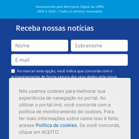
Desenvolvido pelo Metrópole Digital da UFRN
2009 a 2026 | Todos os direitos reservados
Receba nossas notícias
Ao marcar esta opção, você indica que concorda com o
armazenamento de forma segura dos seus dados pela nossa
Assessoria de Comunicação. Você poderá solicitar a exclusão dos
dados ou cancelar o recebimento das mensagens quando quiser.
Nós usamos cookies para melhorar sua
experiência de navegação no portal. Ao
utilizar o portal.imd, você concorda com a
política de monitoramento de cookies. Para
ter mais informações sobre como isso é feito,
acesse
Política de cookies
. Se você concorda,
Inscrever-se
clique em ACEITO.