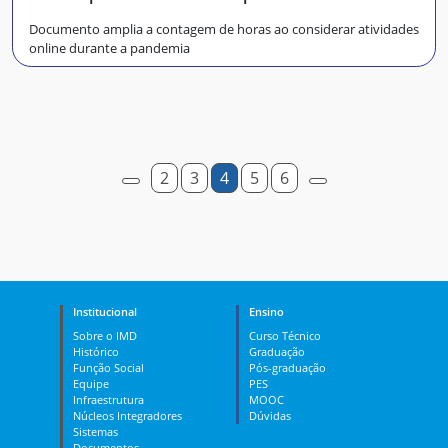
Documento amplia a contagem de horas ao considerar atividades
online durante a pandemia
2
3
4
5
6
Institucional
Ensino
Sobre o IMD
Curso Técnico
Histórico
Graduação
Função Social
Pós-graduação
Equipe
PES
Infraestrutura
MOOC
Núcleos Integradores
Dúvidas
Sistemas
Documentos