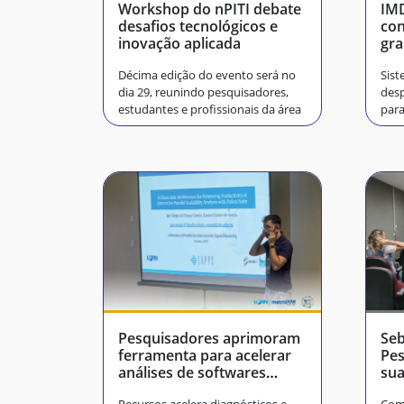
Workshop do nPITI debate
IMD
desafios tecnológicos e
con
inovação aplicada
gr
Décima edição do evento será no
Sist
dia 29, reunindo pesquisadores,
desp
estudantes e profissionais da área
par
Pesquisadores aprimoram
Seb
ferramenta para acelerar
Pes
análises de softwares
sua
paralelos
em