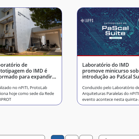
oratório de
Laboratório do IMD
totipagem do IMD é
promove minicurso sob
ormado para expandir
introdução ao PaScal Su
rta de serviços
lizado no nPITI, ProtoLab
Conduzido pelo Laboratório d
iona hoje como sede da Rede
Arquiteturas Paralelas do nPITI
IPROT
evento acontece nesta quinta-
feira, 1