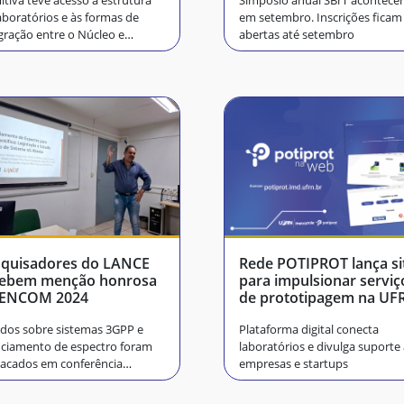
tiva teve acesso à estrutura
Simpósio anual SBrT acontece
aboratórios e às formas de
em setembro. Inscrições ficam
gração entre o Núcleo e
abertas até setembro
uenos
squisadores do LANCE
Rede POTIPROT lança si
cebem menção honrosa
para impulsionar serviç
 ENCOM 2024
de prototipagem na UF
dos sobre sistemas 3GPP e
Plataforma digital conecta
nciamento de espectro foram
laboratórios e divulga suporte
acados em conferência
empresas e startups
onal