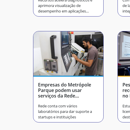
Recursos acelera diagnósticos e
Comi
aprimora visualização de
de l
desempenho em aplicações
inte
paralelas
peq
Empresas do Metrópole
Pe
Parque podem usar
re
serviços da Rede
no
POTIPROT
Rede conta com vários
Estu
laboratórios para dar suporte a
lice
startups e instituições
dest
naci