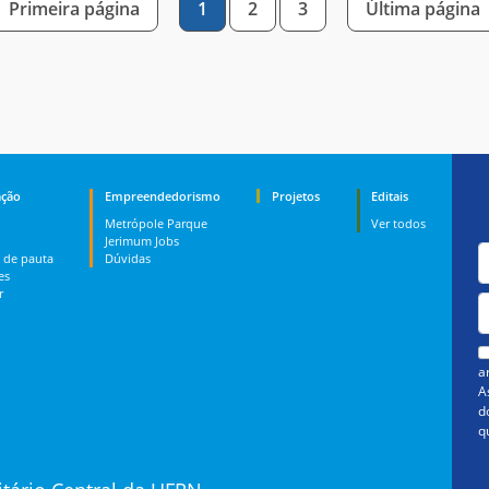
Primeira página
1
2
3
Última página
ção
Empreendedorismo
Projetos
Editais
Metrópole Parque
Ver todos
Jerimum Jobs
 de pauta
Dúvidas
es
r
a
A
d
q