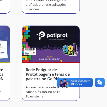
rá
Robôs, redes 5G, inteligência
complexos
artificial, drones e aplicações
imersivas.
te
Rede Potiguar de
os
Prototipagem é tema de
RN
palestra no Go!RN
Apresentação acontece neste
 a
sábado, às 10h, no palco
Ecossistema