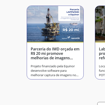
Parceria do IMD orçada em
Lab
R$ 20 mi promove
pro
melhorias de imagens
ref
sísmicas do pré-sal
ofe
Projeto financiado pela Equinor
Loca
desenvolve software para
func
melhorar captura de imagens no
POT
fundo do mar