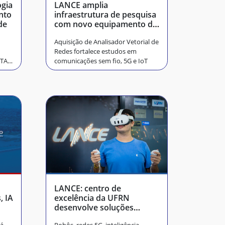
ogia
LANCE amplia
nto
infraestrutura de pesquisa
de
com novo equipamento de
alta precisão
Aquisição de Analisador Vetorial de
Redes fortalece estudos em
.TA
comunicações sem fio, 5G e IoT
LANCE: centro de
, IA
excelência da UFRN
desenvolve soluções
tecnológicas para desafios