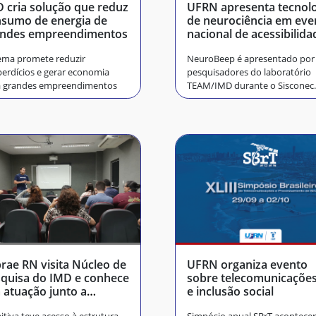
 cria solução que reduz
UFRN apresenta tecnol
sumo de energia de
de neurociência em eve
andes empreendimentos
nacional de acessibilida
ema promete reduzir
NeuroBeep é apresentado por
erdícios e gerar economia
pesquisadores do laboratório
a grandes empreendimentos
TEAM/IMD durante o Sisconec
2026
rae RN visita Núcleo de
UFRN organiza evento
quisa do IMD e conhece
sobre telecomunicações
 atuação junto a
e inclusão social
presas