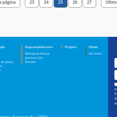
a página
23
24
25
26
27
Últim
ção
Empreendedorismo
Projetos
Editais
Metrópole Parque
Ver todos
Jerimum Jobs
 de pauta
Dúvidas
es
r
a
A
d
q