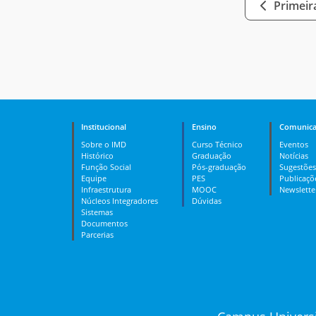
Primeir
Institucional
Ensino
Comunica
Sobre o IMD
Curso Técnico
Eventos
Histórico
Graduação
Notícias
Função Social
Pós-graduação
Sugestões
Equipe
PES
Publicaçõ
Infraestrutura
MOOC
Newslette
Núcleos Integradores
Dúvidas
Sistemas
Documentos
Parcerias