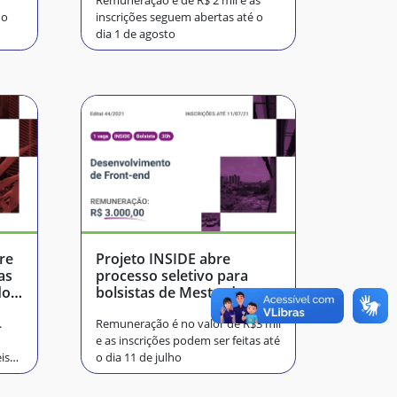
Remuneração é de R$ 2 mil e as
 o
inscrições seguem abertas até o
dia 1 de agosto
re
Projeto INSIDE abre
as
processo seletivo para
dor
bolsistas de Mestrado
.
Remuneração é no valor de R$3 mil
e as inscrições podem ser feitas até
is
o dia 11 de julho