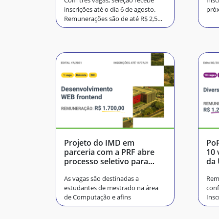
Com três vagas, seleção recebe
Insc
inscrições até o dia 6 de agosto.
próx
Remunerações são de até R$ 2,5
mil
Projeto do IMD em
PoP
parceria com a PRF abre
10 
processo seletivo para
da 
bolsista
As vagas são destinadas a
Remu
estudantes de mestrado na área
conf
de Computação e afins
Insc