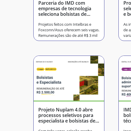
Parceria do IMD com
Pro
empresas de tecnologia
sel
seleciona bolsistas de
e b
graduação e pós-
Projetos feitos com Intelbras e
As i
graduação
Foxconn/Asus oferecem seis vagas.
de a
Remunerações são de até R$ 3 mil
vari
Projeto Nuplam 4.0 abre
IMD
processos seletivos para
bol
especialista e bolsistas de
téc
graduação