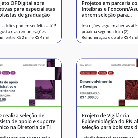
jeto OPDigital abre
Projetos em parceria c
etivas para especialistas
Intelbras e Foxconn/As
olsistas de graduação
abrem seleção para
bolsistas de Computaçã
nscrições podem ser feitas até 5
Inscrições seguem abertas até 
gosto e as remunerações
próxima segunda-feira (2).
am entre R$ 2 mil e R$ 4 mil
Remuneração é de até R$ 4 mil
 realiza seleção de
Projeto de Vigilância
sista de apoio e suporte
Epidemiológica do RN a
nico na Diretoria de TI
seleção para bolsistas d
Computação ou áreas a