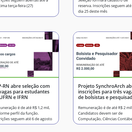
rições seguem abertas até a
Seleção formará cadastro de
ima terça-feira (27)
reserva. Inscrições seguem até
dia 25 deste mês
-RN abre seleção com
Projeto SynchroArch ab
vagas para estudantes
inscrições para três vag
UFRN e IFRN
de bolsistas e pesquisa
convidado
neração é de até R$ 1,2 mil,
Remuneração é de até R$ 2 mil
orme perfil da função.
Candidatos devem ser de
rições seguem até 6 de agosto
Computação, Ciências Contábe
ou áreas afins