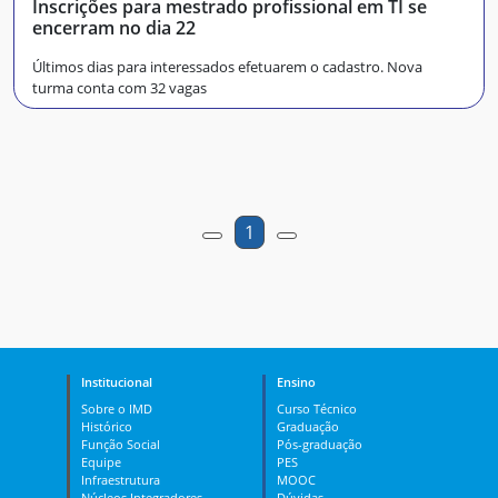
Inscrições para mestrado profissional em TI se
encerram no dia 22
Últimos dias para interessados efetuarem o cadastro. Nova
turma conta com 32 vagas
1
Institucional
Ensino
Sobre o IMD
Curso Técnico
Histórico
Graduação
Função Social
Pós-graduação
Equipe
PES
Infraestrutura
MOOC
Núcleos Integradores
Dúvidas